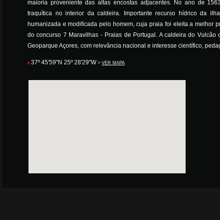
maioria proveniente das altas encostas adjacentes. No ano de 15
traquítica no interior da caldeira. Importante recurso hídrico da i
humanizada e modificada pelo homem, cuja praia foi eleita a melhor p
do concurso 7 Maravilhas - Praias de Portugal. A caldeira do Vulcão d
Geoparque Açores, com relevância nacional e interesse científico, pedag
37º 45'59''N 25º 28'29''W
>
VER MAPA