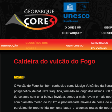
O QUE É UM
GEOP
GEOPARQUE?
UNESC
GEOSSÍTIOS DOS
ACTIVIDADES
INTRODUÇÃO
GEOTURISMO
AÇORES
EDUCATIVAS
Caldeira do vulcão do Fogo
SMG 3
>
O Vulcão do Fogo, também conhecido como Maciço Vulcânico da Serra 
poligenético, de natureza traquítica, formado ao longo dos últimos 300 
de colapso com uma beleza invulgar, sendo a mais jovem e mais pequ
com diâmetro médio de 2,8 km e profundidade máxima de cerca de 40
parcialmente preenchida por uma lagoa e algumas praias de ped