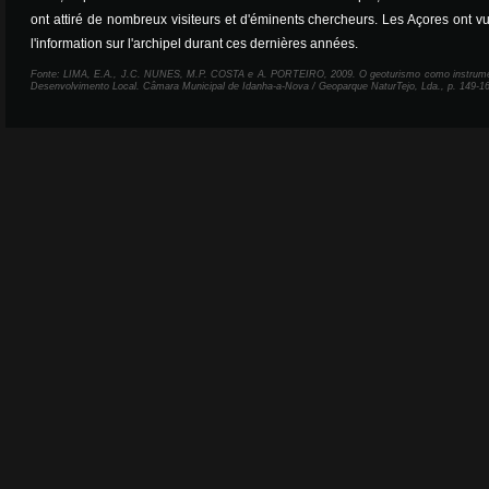
ont attiré de nombreux visiteurs et d'éminents chercheurs. Les Açores ont v
l'information sur l'archipel durant ces dernières années.
Fonte: LIMA, E.A., J.C. NUNES, M.P. COSTA e A. PORTEIRO, 2009. O geoturismo como instrume
Desenvolvimento Local. Câmara Municipal de Idanha-a-Nova / Geoparque NaturTejo, Lda., p. 149-1