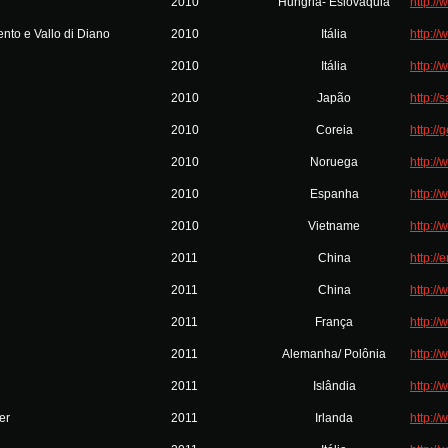
2010
Hungria- Eslováquia
http:/
nto e Vallo di Diano
2010
Itália
http://
2010
Itália
http://
2010
Japão
http://
2010
Coreia
http://
2010
Noruega
http:/
2010
Espanha
http://
2010
Vietname
http:/
2011
China
http://
2011
China
http:/
2011
França
http:/
2011
Alemanha/ Polônia
http:/
2011
Islândia
http://
er
2011
Irlanda
http:/