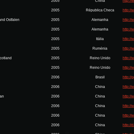
2005
China
http:/
2005
Républica Checa
http:/
nd Ostfalen
2005
Alemanha
http:/
2005
Alemanha
http:/
2005
Itália
http://
2005
Ruménia
http:/
cotland
2005
Reino Unido
http:/
2005
Reino Unido
http://
2006
Brasil
http://
2006
China
http:/
an
2006
China
http:/
2006
China
http:/
2006
China
http:/
2006
China
http://