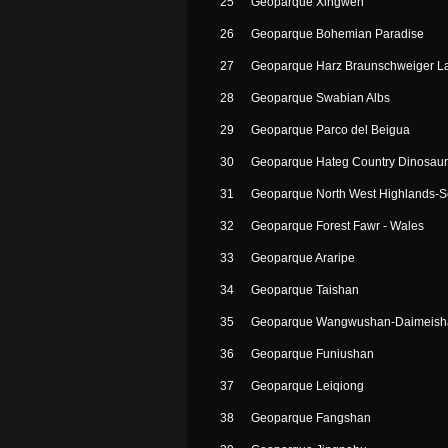
25
Geoparque Xingwen
26
Geoparque Bohemian Paradise
27
Geoparque Harz Braunschweiger La
28
Geoparque Swabian Albs
29
Geoparque Parco del Beigua
30
Geoparque Hateg Country Dinosaur
31
Geoparque North West Highlands-S
32
Geoparque Forest Fawr - Wales
33
Geoparque Araripe
34
Geoparque Taishan
35
Geoparque Wangwushan-Daimeish
36
Geoparque Funiushan
37
Geoparque Leiqiong
38
Geoparque Fangshan