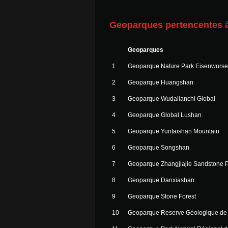
Geoparques pertencentes à
Geoparques
1
Geoparque Nature Park Eisenwurs
2
Geoparque Huangshan
3
Geoparque Wudalianchi Global
4
Geoparque Global Lushan
5
Geoparque Yuntaishan Mountain
6
Geoparque Songshan
7
Geoparque Zhangjiajie Sandstone P
8
Geoparque Danxiashan
9
Geoparque Stone Forest
10
Geoparque Reserve Géologique de