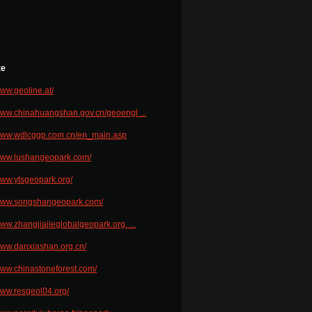
te
www.geoline.at/
/www.chinahuangshan.gov.cn/geoengl ...
/www.wdlcggp.com.cn/en_main.asp
/www.lushangeopark.com/
/www.ytsgeopark.org/
/www.songshangeopark.com/
www.zhangjiajieglobalgeopark.org. ...
/www.danxiashan.org.cn/
/www.chinastoneforest.com/
/www.resgeol04.org/