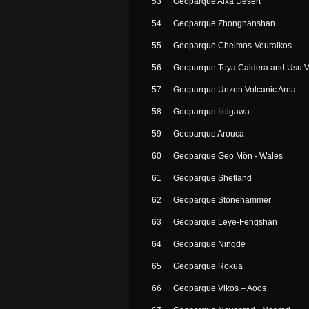
53
Geoparque Alxa Desert
54
Geoparque Zhongnanshan
55
Geoparque Chelmos-Vouraikos
56
Geoparque Toya Caldera and Usu 
57
Geoparque Unzen Volcanic Area
58
Geoparque Itoigawa
59
Geoparque Arouca
60
Geoparque Geo Môn - Wales
61
Geoparque Shetland
62
Geoparque Stonehammer
63
Geoparque Leye-Fengshan
64
Geoparque Ningde
65
Geoparque Rokua
66
Geoparque Vikos – Aoos