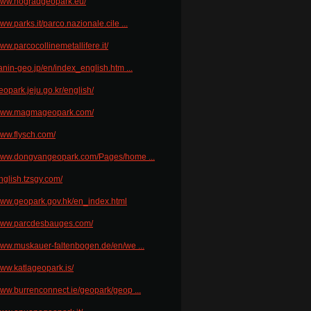
/www.nogradgeopark.eu/
www.parks.it/parco.nazionale.cile ...
www.parcocollinemetallifere.it/
sanin-geo.jp/en/index_english.htm ...
geopark.jeju.go.kr/english/
/www.magmageopark.com/
www.flysch.com/
/www.dongvangeopark.com/Pages/home ...
english.tzsgy.com/
/www.geopark.gov.hk/en_index.html
/www.parcdesbauges.com/
/www.muskauer-faltenbogen.de/en/we ...
www.katlageopark.is/
/www.burrenconnect.ie/geopark/geop ...