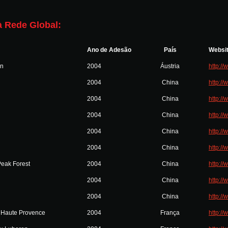
 Rede Global:
Ano de Adesão
País
Websi
en
2004
Áustria
http://
2004
China
http:/
2004
China
http:/
2004
China
http:/
2004
China
http:/
2004
China
http:/
eak Forest
2004
China
http://
2004
China
http:/
2004
China
http:/
 Haute Provence
2004
França
http:/