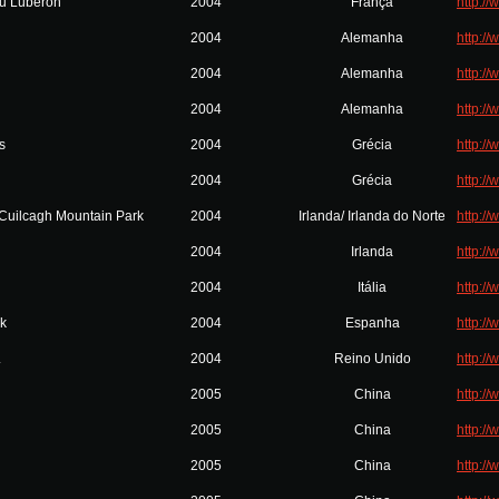
du Luberon
2004
França
http:/
2004
Alemanha
http://
2004
Alemanha
http:/
2004
Alemanha
http:/
s
2004
Grécia
http://
2004
Grécia
http://
Cuilcagh Mountain Park
2004
Irlanda/ Irlanda do Norte
http:/
2004
Irlanda
http:/
2004
Itália
http:/
rk
2004
Espanha
http:/
.
2004
Reino Unido
http:/
2005
China
http:/
2005
China
http:/
2005
China
http:/