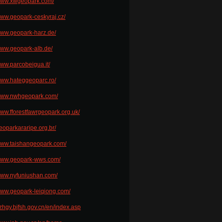
/www.xwgeopark.com/
/www.geopark-ceskyraj.cz/
/www.geopark-harz.de/
/www.geopark-alb.de/
www.parcobeigua.it/
/www.hateggeoparc.ro/
/www.nwhgeopark.com/
www.fforestfawrgeopark.org.uk/
geoparkararipe.org.br/
/www.taishangeopark.com/
/www.geopark-wws.com/
/www.nyfuniushan.com/
/www.geopark-leiqiong.com/
dzhgy.bjfsh.gov.cn/en/index.asp