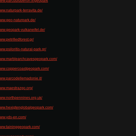
/www.parcduluberon.fr/geopark
www.naturpark-terravita.de/
/www.geo-naturpark.de/
/www.geopark-vulkaneifel.de/
www.petrifiedforest.gr/
www.psiloritis-natural-park.gr/
/www.marblearchcavesgeopark.com/
/www.coppercoastgeopark.com/
/www.parcodellemadonie.it/
/www.maestrazgo.org/
/www.northpennines.org.uk/
/www.hexigtenglobalgeopark.com/
/www.yds-en.com/
/www.taininggeopark.com/