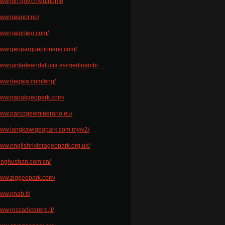
/www.jph.gov.cn/en/home
/www.geanor.no/
www.naturtejo.com/
/www.geoparquepirineos.com/
/www.juntadeandalucia.es/medioambi ...
/www.degata.com/eng/
/www.papukgeopark.com/
/www.parcogeominerario.eu/
/www.langkawigeopark.com.my/v2/
www.englishrivierageopark.org.uk/
/longhushan.com.cn/
/www.ziggeopark.com/
www.pnab.it/
www.roccadicerere.it/