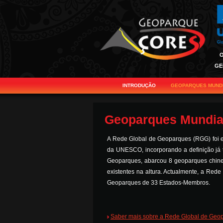
O
GE
INTRODUÇÃO
GEOPARQUES MUNDI
Geoparques Mundi
A Rede Global de Geoparques (RGG) foi 
da UNESCO, incorporando a definição já
Geoparques, abarcou 8 geoparques chin
existentes na altura. Actualmente, a Red
Geoparques de 33 Estados-Membros.
Saber mais sobre a Rede Global de Geo