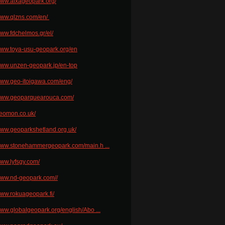
/www.alxageopark.org/
/www.qlzns.com/en/
www.fdchelmos.gr/el/
/www.toya-usu-geopark.org/en
/www.unzen-geopark.jp/en-top
/www.geo-itoigawa.com/eng/
/www.geoparquearouca.com/
/geomon.co.uk/
/www.geoparkshetland.org.uk/
/www.stonehammergeopark.com/main.h ...
www.lyfsgy.com/
/www.nd-geopark.com//
www.rokuageopark.fi/
www.globalgeopark.org/english/Abo ...