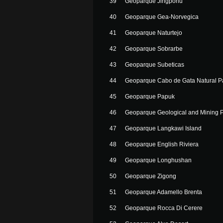
39
Geoparque Jingpohu
40
Geoparque Gea-Norvegica
41
Geoparque Naturtejo
42
Geoparque Sobrarbe
43
Geoparque Subeticas
44
Geoparque Cabo de Gata Natural P
45
Geoparque Papuk
46
Geoparque Geological and Mining Pa
47
Geoparque Langkawi Island
48
Geoparque English Riviera
49
Geoparque Longhushan
50
Geoparque Zigong
51
Geoparque Adamello Brenta
52
Geoparque Rocca Di Cerere