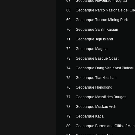
67
Geoparque Novohrad - Nograd
68
Geoparque Parco Nazionale del Cile
69
Geoparque Tuscan Mining Park
70
Geoparque San'in Kaigan
71
Geoparque Jeju Island
72
Geoparque Magma
73
Geoparque Basque Coast
74
Geoparque Dong Van Karst Plateau
75
Geoparque Tianzhushan
76
Geoparque Hongkong
77
Geoparque Massif des Bauges
78
Geoparque Muskau Arch
79
Geoparque Katla
80
Geoparque Burren and Cliffs of Moh